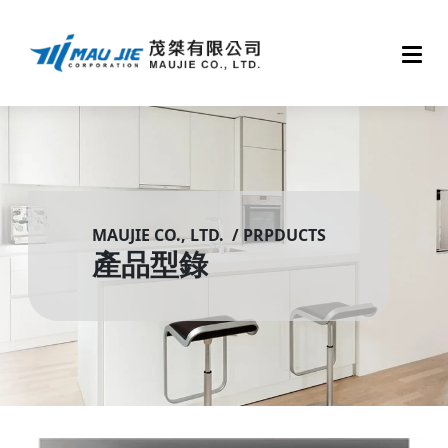
MAUJIE CO., LTD. / PRPDUCTS
產品型錄