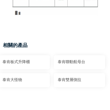
相關的產品
泰肯板式升降櫃
泰肯聯動航母台
泰肯大怪物
泰肯雙層側拉