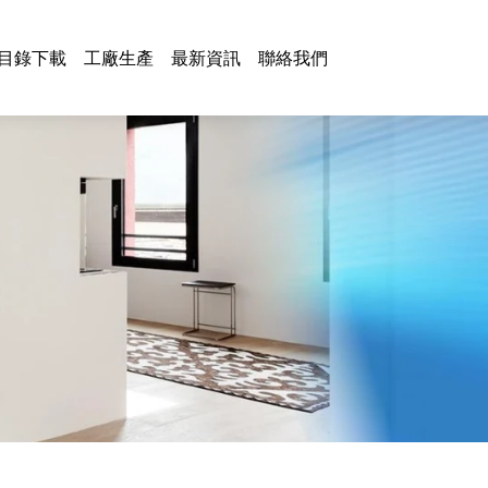
目錄下載
工廠生產
最新資訊
聯絡我們
兩用水龍頭系列
魅影系列
拉斐系列
浴室櫃鏡
MJ系列
浴室系列
特拉斯系列
紫瓏系列
浴室掛件
功林系列
兩用抽拉水龍頭系列
紫水晶系列
SUP系列
海灣系列
三用水龍頭系列
凡影系列
IG系列
三用抽拉水龍頭系列
伯洛克系列
其他
壁式水龍頭系列
泰肯系列
單冷系列
圓線系列
鐵抽緩衝系列
掛件
掛桿
燈具