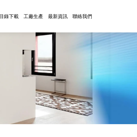
目錄下載
工廠生產
最新資訊
聯絡我們
兩用水龍頭系列
魅影系列
拉斐系列
浴室櫃鏡
MJ系列
浴室系列
特拉斯系列
紫瓏系列
浴室掛件
功林系列
兩用抽拉水龍頭系列
紫水晶系列
SUP系列
海灣系列
三用水龍頭系列
凡影系列
IG系列
三用抽拉水龍頭系列
伯洛克系列
其他
壁式水龍頭系列
泰肯系列
單冷系列
圓線系列
鐵抽緩衝系列
掛件
掛桿
燈具