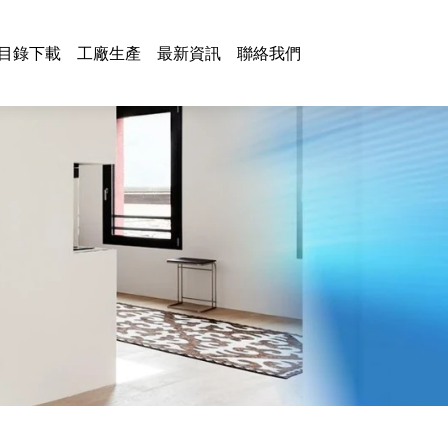
目錄下載
工廠生產
最新資訊
聯絡我們
兩用水龍頭系列
魅影系列
拉斐系列
浴室櫃鏡
MJ系列
浴室系列
特拉斯系列
紫瓏系列
浴室掛件
功林系列
兩用抽拉水龍頭系列
紫水晶系列
SUP系列
海灣系列
三用水龍頭系列
凡影系列
IG系列
三用抽拉水龍頭系列
伯洛克系列
其他
壁式水龍頭系列
泰肯系列
單冷系列
圓線系列
鐵抽緩衝系列
掛件
掛桿
燈具