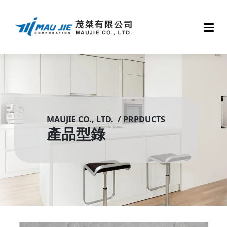
MAUJIE CO., LTD. / PRPDUCTS
產品型錄