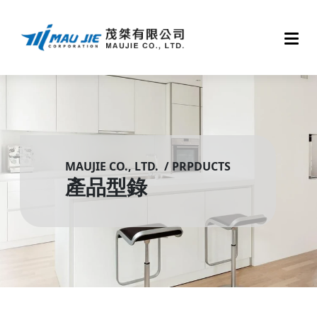
MAUJIE CO., LTD. / PRPDUCTS
產品型錄